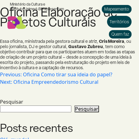
Ministério da Cultura e
Oficina Elaboração de
Mapeamento
Instituto Unimed-BH apresentam
Projetos Culturais
Morro das Pedras
2024
Territórios
Contagem
2024
Quem faz
Essa
oficina, ministrada pela gestora cultural e atriz,
Cris Moreira
, ou
Betim
2023
pelo jornalista, DJ e gestor cultural,
Gustavo Zubreu
, tem como
objetivo contribuir para que os participantes atuem em todas as etapas
Morro do Papagaio
2023
de criação de um projeto cultural – desde a concepção de uma ideia à
escrita do projeto, passando pela estruturação do projeto em leis de
incentivo à cultura e a captação de recursos.
Navegação
Previous:
Oficina Como tirar sua ideia do papel?
de
Next:
Oficina Empreendedorismo Cultural
Post
Pesquisar
Pesquisar
Posts recentes