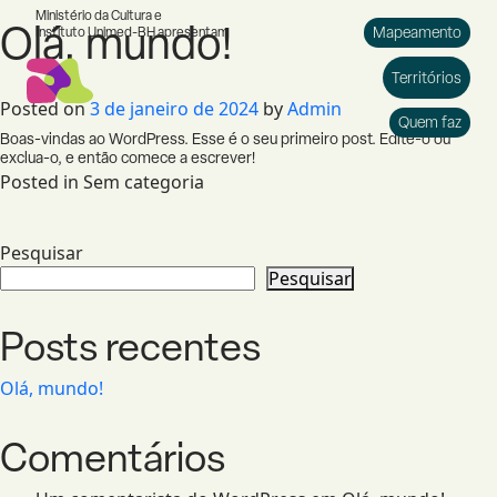
Ministério da Cultura e
Olá, mundo!
Mapeamento
Instituto Unimed-BH apresentam
Morro das Pedras
2024
Territórios
Posted on
3 de janeiro de 2024
by
Admin
Contagem
2024
Quem faz
Boas-vindas ao WordPress. Esse é o seu primeiro post. Edite-o ou
Betim
2023
exclua-o, e então comece a escrever!
Posted in
Sem categoria
Morro do Papagaio
2023
Pesquisar
Pesquisar
Posts recentes
Olá, mundo!
Comentários